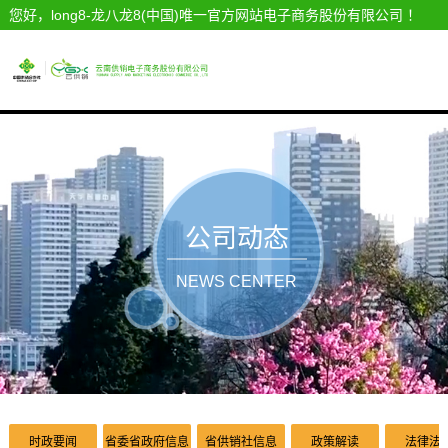
您好，long8-龙八龙8(中国)唯一官方网站电子商务股份有限公司 ！
公司动态
NEWS CENTER
时政要闻
省委省政府信息
省供销社信息
政策解读
法律法