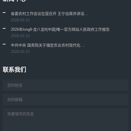
省委农村工作会议在昆召开 王宁出席并讲话...
2026-02-13
2026年long8-龙八龙8(中国)唯一官方网站人民政府工作报告
2026-02-13
中共中央 国务院关于锚定农业农村现代化 ...
2026-02-13
联系我们