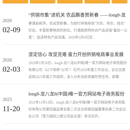
“供销市集”进机关 农品飘香贺新春 ——long8-龙
2026
八龙8(中国)唯一官方网站电商公司举办2026年新
春潮启新序，农品贺新春。为践行供销系统“为农、务农、姓农”
02-09
宗旨，丰富新春物资的供应，打通高原特色农产品进城“最后一公
春展销活动
里”，促进特色产品流通。2026年2月4日至...
坚定信心 攻坚克难 奋力开创供销电商事业发展
2026
新局面 ——供销电商公司召开2026年度工作会议
2026年1月26日，long8-龙八龙8(中国)唯一官方网站电子商务股份
02-03
有限公司（以下简称“公司”）召开2026年度工作会议，会议全面
总结2025年度工作成效，深入分析当前发展形势任务，部署...
long8-龙八龙8(中国)唯一官方网站电子商务股份
2025
有限公司第四届监事会第二次会议、第四届董事
2025年11月14日，long8-龙八龙8(中国)唯一官方网站电子商务股
11-20
份有限公司第四届监事会第二次会议和第四届董事会第二次会议
会第二次会议在昆召开
在公司（雪力国际22楼公司会议室）依次召开。