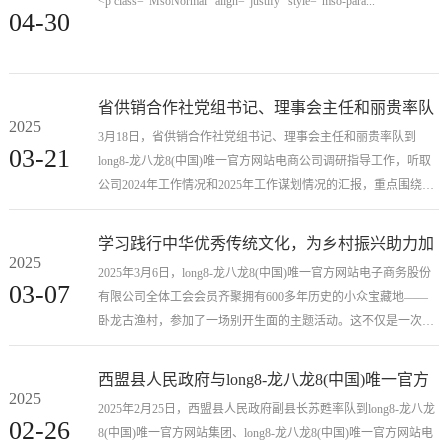
<p class="MsoNormal" align="justify" style="mso-para...
04-30
省供销合作社党组书记、理事会主任和丽贵率队
2025
到long8-龙八龙8(中国)唯一官方网站电商公司调
3月18日，省供销合作社党组书记、理事会主任和丽贵率队到
03-21
long8-龙八龙8(中国)唯一官方网站电商公司调研指导工作，听取
研指导工作
公司2024年工作情况和2025年工作谋划情况的汇报，重点围绕公
司20...
学习践行中华优秀传统文化，为乡村振兴助力加
2025
油 ——long8-龙八龙8(中国)唯一官方网站电子商
2025年3月6日，long8-龙八龙8(中国)唯一官方网站电子商务股份
03-07
有限公司全体工会会员齐聚拥有600多年历史的小众宝藏地——
务股份有限公司工会
卧龙古渔村，参加了一场别开生面的主题活动。这不仅是一次简
单的工...
西盟县人民政府与long8-龙八龙8(中国)唯一官方
2025
网站集团、long8-龙八龙8(中国)唯一官方网站电
2025年2月25日，西盟县人民政府副县长苏甦率队到long8-龙八龙
02-26
8(中国)唯一官方网站集团、long8-龙八龙8(中国)唯一官方网站电
商公司座谈 共谋啤酒产业创新发展