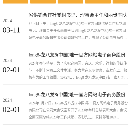
省供销合作社党组书记、理事会主任和丽贵率队
2024
到long8-龙八龙8(中国)唯一官方网站电商公司调
3月4日下午，long8-龙八龙8(中国)唯一官方网站供销合作社党组
03-11
书记、理事会主任和丽贵率队到long8-龙八龙8(中国)唯一官方网
研指导工作
站电子商务股份有限公司调研指导工作，参观了公司自有品牌产
品展示区，听取了公司2023年工作情...
long8-龙八龙8(中国)唯一官方网站电子商务股份
2024
有限公司工会 举行2024年迎新春团建活动
2024年春节将至，为了庆祝这团圆、喜庆、欢乐、祥和的传统佳
02-01
节，不断丰富员工文体生活，努力营造文明健康、奋发向上、积
极有为的工作氛围，1月27日，long8-龙八龙8(中国)唯一官方网站
电子商...
long8-龙八龙8(中国)唯一官方网站电子商务股份
2024
有限公司 召开2023年年终总结表彰大会
2024年1月27日，long8-龙八龙8(中国)唯一官方网站电子商务股份
02-01
有限公司在公司大会议室召开了2023年年终总结表彰大会，会议
全面回顾总结2023年工作成绩、表彰先进、安排部署2024...