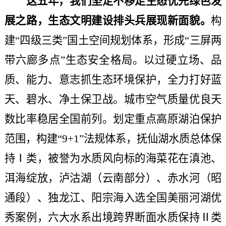
这五年，我们坚定不移走生态优先绿色发
展之路，生态文明建设排头兵展现新面貌。
构
建
“四级三类”国土空间规划体系，形成“三屏两
带六廊多点”生态安全格局。以过硬立场、品
质、能力、意志抓生态环境保护，全力打好蓝
天、碧水、净土保卫战。城市空气质量优良天
数比率稳居全国前列。划定重点高原湖泊保护
范围，构建“9+1”法规体系，抚仙湖水质总体保
持Ⅰ类，被誉为水质风向标的海菜花在滇池、
洱海绽放，泸沽湖（云南部分）、赤水河（昭
通段）、独龙江、阳宗海入选全国美丽河湖优
秀案例，六大水系出境跨界断面水质保持Ⅱ类