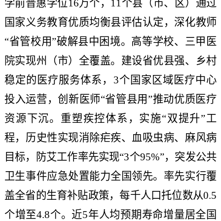
学前普惠学位16万个，11个县（市、区）通过
国家义务教育优质均衡县评估认定，深化教师
“省管校用”破解县中困境。高等学校、三甲医
院实现州（市）全覆盖。建设省优县强、乡村
稳定的医疗服务体系，3个国家区域医疗中心
投入运营，创新医师“省管县用”推动优质医疗
资源下沉。重塑疾控体系，实施“双提升”工
程，历史性实现消除疟疾、血吸虫病、麻风病
目标，防艾工作率先实现“3个95%”，突发公共
卫生事件应急处置能力全国领先。率先实行覆
盖全省的生育补贴政策，每千人口托位数从0.5
个增至4.8个。近5年人均预期寿命增量居全国