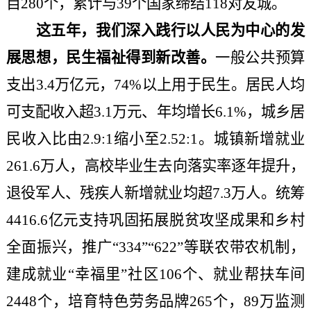
目280个，累计与39个国家缔结118对友城。
这五年，我们深入践行以人民为中心的发
展思想，民生福祉得到新改善。
一般公共预算
支出
3.4万亿元，74%以上用于民生。居民人均
可支配收入超3.1万元、年均增长6.1%，城乡居
民收入比由2.9:1缩小至2.52:1。城镇新增就业
261.6万人，高校毕业生去向落实率逐年提升，
退役军人、残疾人新增就业均超7.3万人。统筹
4416.6亿元支持巩固拓展脱贫攻坚成果和乡村
全面振兴，推广“334”“622”等联农带农机制，
建成就业“幸福里”社区106个、就业帮扶车间
2448个，培育特色劳务品牌265个，89万监测