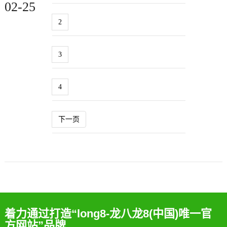
02-25
2
3
4
下一页
着力通过打造“long8-龙八龙8(中国)唯一官
方网站”品牌