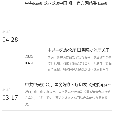
知
快建设农
中共long8-龙八龙8(中国)唯一官方网站委 long8-
农业强
业强国规
龙八龙8(中国)唯一官方网站人民政府关于进一步
国规划
划（2024
深化农村改革扎实推进乡村全面振兴的实施意见
（2024
－2035
年）》，
－2035
2025
并发出通
年）》
知，要求
04-28
各地区各
部门结合
中共中央办公厅 国务院办公厅关于
实际认真
2025
进一步强化食品安全全链条监管的
为进一步理清食品安全监管责任，建立健全协同
贯彻落
03-20
监管机制，强化全链条监管合力，坚决守牢食品
意见
实。
安全底线，切实保障人民群众身体健康和生命安
全，经党中央、国务院同意，现提出如...
中共中央办公厅 国务院办公厅印发《提振消费专
2025
项行动方案》
近日，中共中央办公厅、国务院办公厅印发《提振消费专项行动
03-17
方案》，并发出通知，要求各地区各部门结合实际认真贯彻落
实。