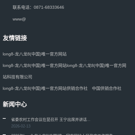
联系电话：0871-68333646
www@
友情链接
long8-龙八龙8(中国)唯一官方网站
long8-龙八龙8(中国)唯一官方网站long8-龙八龙8(中国)唯一官方网
站科技有限公司
long8-龙八龙8(中国)唯一官方网站供销合作社
中国供销合作社
新闻中心
省委农村工作会议在昆召开 王宁出席并讲话...
2026-02-13