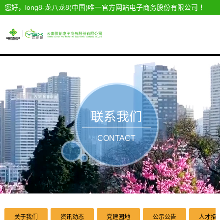
您好，long8-龙八龙8(中国)唯一官方网站电子商务股份有限公司 ！
联系我们
CONTACT
关于我们
资讯动态
党建园地
公示公告
人才招