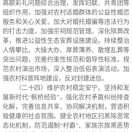
高额彩礼问题综合治理，发挥妇联、共青团等
组织作用，加强对农村适婚群体的公益性婚恋
服务和关心关爱。加大对婚托婚骗等违法行为
的打击力度。加强宗祠规范管理。深化殡葬改
革，推进公益性生态安葬设施建设。持续整治
人情攀比、大操大办、厚葬薄养、散埋乱葬等
突出问题，完善约束性规范和倡导性标准。规
范农村演出市场，深入整治低俗表演活动。加
强农村科普阵地建设，反对封建迷信。
（二十四）维护农村稳定安宁。
坚持和发
展新时代
“枫桥经验”，强化农村矛盾纠纷排查
化解，完善信息共享、协同解决机制，营造积
极健康的社会氛围。健全农村地区扫黑除恶常
态化机制，防范遏制“村霸”、家族宗族黑恶势