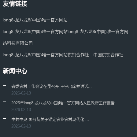
友情链接
long8-龙八龙8(中国)唯一官方网站
long8-龙八龙8(中国)唯一官方网站long8-龙八龙8(中国)唯一官方网
站科技有限公司
long8-龙八龙8(中国)唯一官方网站供销合作社
中国供销合作社
新闻中心
省委农村工作会议在昆召开 王宁出席并讲话...
2026-02-13
2026年long8-龙八龙8(中国)唯一官方网站人民政府工作报告
2026-02-13
中共中央 国务院关于锚定农业农村现代化 ...
2026-02-13