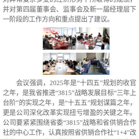
并对第
四
届董事会、监事会及新一届经理层下
一阶段的工作
方向和
重点提出了建议。
会议强调，
2025年是“十四五”规划的收官
之年，是我省推进“3815”战略发展目标“三年上
台阶”的实现之年，是“十五五”规划谋篇之年，
更是公司深化改革实现扭亏增盈的
关键之年
。
公司要紧紧围绕省委
“3815”战略和省供销合作
社的中心工作，认真按照省供销合作社“1+4”改