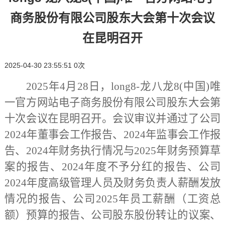
商务股份有限公司股东大会第十次会议
在昆明召开
2025-04-30 23:55:51
0
次
2025年4月28日，long8-龙八龙8(中国)唯
一官方网站电子商务股份有限公司股东大会第
十次会议在昆明召开。会议审议并通过了公司
2024年董事会工作报告、2024年监事会工作报
告、2024年财务执行情况与2025年财务预算草
案的报告、2024年度不予分红的报告、公司
2024年度高级管理人员及财务负责人薪酬发放
情况的报告、公司2025年员工薪酬（工资总
额）预算的报告、
公司股东股份转让的议案、