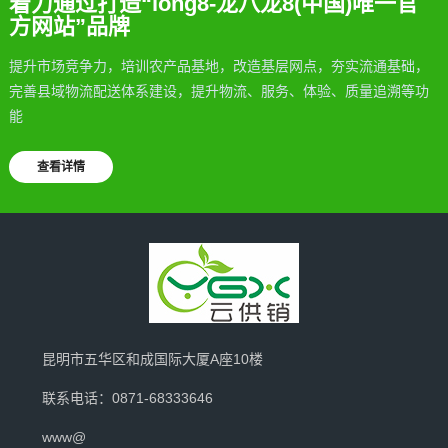
着力通过打造“long8-龙八龙8(中国)唯一官
方网站”品牌
提升市场竞争力，培训农产品基地，改造基层网点，夯实流通基础，
完善县域物流配送体系建设，提升物流、服务、体验、质量追溯等功
能
查看详情
昆明市五华区和成国际大厦A座10楼
联系电话：0871-68333646
www@